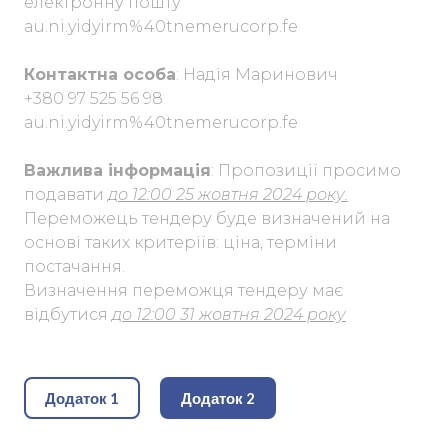
електронну пошту
au.ni.yidyirm%40tnemerucorp.fe
Контактна особа
: Надія Маринович
+380 97 525 56 98
au.ni.yidyirm%40tnemerucorp.fe
Важлива інформація
: Пропозиції просимо
подавати
до 12:00 25 жовтня 2024 року.
Переможець тендеру буде визначений на
основі таких критеріїв: ціна, терміни
постачання.
Визначення переможця тендеру має
відбутися
до 12:00 31 жовтня 2024 року
Додаток 1
Додаток 2