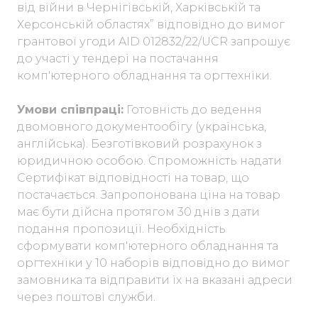
від війни в Чернігівській, Харківській та
Херсонській областях” відповідно до вимог
грантової угоди AID 012832/22/UCR запрошує
до участі у тендері на постачання
комп'ютерного обладнання та оргтехніки.
Умови співпраці:
Готовність до ведення
двомовного документообігу (українська,
англійська). Безготівковий розрахунок з
юридичною особою. Спроможність надати
Сертифікат відповідності на товар, що
постачається. Запропонована ціна на товар
має бути дійсна протягом 30 днів з дати
подання пропозиції. Необхідність
сформувати комп'ютерного обладнання та
оргтехніки у 10 наборів відповідно до вимог
замовника та відправити їх на вказані адреси
через поштові служби.