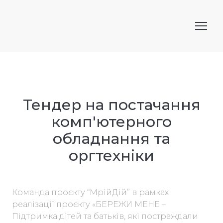
Тендер на постачання
комп'ютерного
обладнання та
оргтехніки
Команда проєкту “МрійДій” в рамках
реалізації проєкту «БЕРЕЖИ МЕНЕ –
Підтримка дітей та батьків, які постраждали