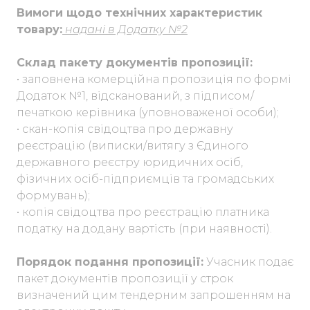
Вимоги щодо технічних характеристик
товару:
надані в Додатку №2
Склад пакету документів пропозиції:
• заповнена комерційна пропозиція по формі
Додаток №1, відсканований, з підписом/
печаткою керівника (уповноваженої особи);
• скан-копія свідоцтва про державну
реєстрацію (виписки/витягу з Єдиного
державного реєстру юридичних осіб,
фізичних осіб-підприємців та громадських
формувань);
• копія свідоцтва про реєстрацію платника
податку на додану вартість (при наявності).
Порядок подання пропозиції:
Учасник подає
пакет документів пропозиції у строк
визначений цим тендерним запрошенням на